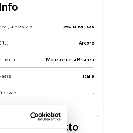
Info
Reagione sociale
Sedicinoni sas
Città
Arcore
Provincia
Monza e della Brianza
Paese
Italia
Sito web
-
Entra in contatto