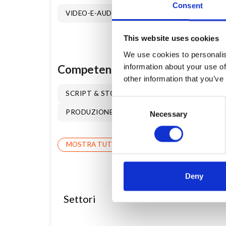
Consent
VIDEO-E-AUDIO
ALTRO
ALTRO
This website uses cookies
We use cookies to personalis
information about your use of
Competenze specifiche
other information that you’ve
SCRIPT & STORYBOARD
PRODUZIONE VI
Consent
PRODUZIONE BRANDED CONTENT
VIDEO
Necessary
Selection
MOSTRA TUTTE
Deny
Settori