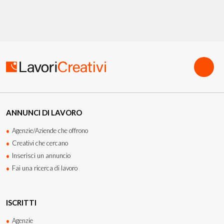
bandiCostruzione del piano finanziario e del budget di
produzioneUtilizzo del tax credit e strumenti
fiscaliRedazione della documentazione economica e
progettualeStrategie di co-finanziamento e
presentazione dei dossier. 24 ore a Padova. Dal 20 marzo
2026.Partecipazione gratuita. Posti limitati.
ANNUNCI DI LAVORO
Agenzie/Aziende che offrono
Creativi che cercano
Inserisci un annuncio
Fai una ricerca di lavoro
ISCRITTI
Agenzie