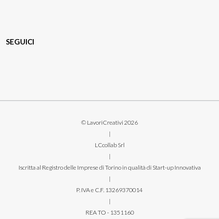
SEGUICI
© LavoriCreativi 2026
|
LCcollab Srl
|
Iscritta al Registro delle Imprese di Torino in qualità di Start-up Innovativa
|
P. IVA e C.F. 13269370014
|
REA TO - 1351160