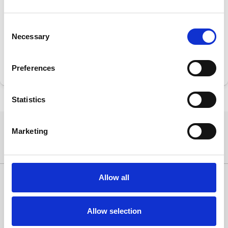
Entra in contatto
Consent
Necessary
Selection
ACCEDI PER CONTATTARE
Preferences
Statistics
Marketing
Allow all
ANNUNCI DI LAVORO
Agenzie/Aziende che offrono
Allow selection
Creativi che cercano
Inserisci un annuncio