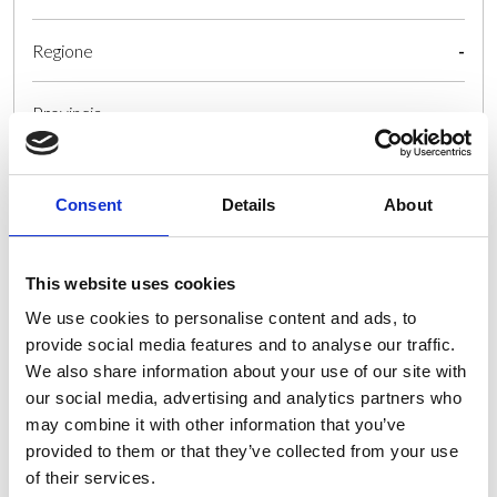
Regione
-
Provincia
-
Città
-
Consent
Details
About
Disponibilità da remoto
-
This website uses cookies
Disponibilità in sede
-
We use cookies to personalise content and ads, to
provide social media features and to analyse our traffic.
Disponibilità lavoro ibrido
-
We also share information about your use of our site with
our social media, advertising and analytics partners who
Disponibilità lavoro all'estero
-
may combine it with other information that you’ve
provided to them or that they’ve collected from your use
of their services.