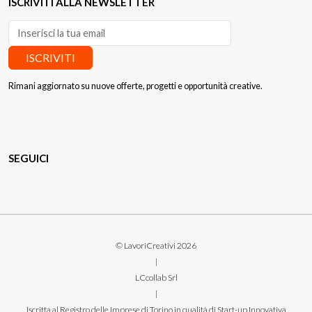
ISCRIVITI ALLA NEWSLETTER
ISCRIVITI
Rimani aggiornato su nuove offerte, progetti e opportunità creative.
SEGUICI
© LavoriCreativi 2026
|
LCcollab Srl
|
Iscritta al Registro delle Imprese di Torino in qualità di Start-up Innovativa