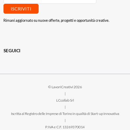
ISCRIVITI
Rimani aggiornato su nuove offerte, progetti e opportunità creative.
SEGUICI
© LavoriCreativi 2026
|
LCcollab Srl
|
Iscritta al Registro delle Imprese di Torino in qualità di Start-up Innovativa
|
P. IVA e C.F. 13269370014