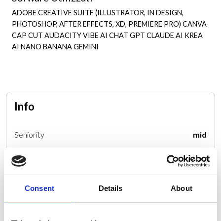
ADOBE CREATIVE SUITE (ILLUSTRATOR, IN DESIGN,
PHOTOSHOP, AFTER EFFECTS, XD, PREMIERE PRO)
CANVA
CAP CUT
AUDACITY
VIBE AI
CHAT GPT
CLAUDE AI
KREA
AI
NANO BANANA
GEMINI
Info
Seniority
mid
Lingue parlate
inglese, spagnolo
Consent
Details
About
Paese
Italia
Regione
Emilia-Romagna