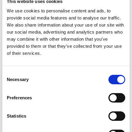
This website uses cookies
We use cookies to personalise content and ads, to
Provincia
FE
provide social media features and to analyse our traffic.
We also share information about your use of our site with
Città
San Rocco al Porto
our social media, advertising and analytics partners who
may combine it with other information that you’ve
provided to them or that they’ve collected from your use
Disponibilità da remoto
Si
of their services.
Disponibilità in sede
Si
Consent
Necessary
Disponibilità lavoro ibrido
Si
Selection
Disponibilità lavoro all'estero
-
Preferences
Statistics
Entra in contatto