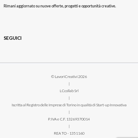
Rimani aggiornato su nuove offerte, progetti e opportunità creative.
SEGUICI
© LavoriCreativi 2026
|
LCcollab Srl
|
Iscritta al Registro delle Imprese di Torino in qualità di Start-up Innovativa
|
P. IVA e C.F. 13269370014
|
REA TO - 1351160