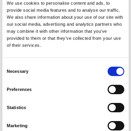
We use cookies to personalise content and ads, to
provide social media features and to analyse our traffic.
Reagione sociale
Job Centre
We also share information about your use of our site with
our social media, advertising and analytics partners who
may combine it with other information that you’ve
Città
Padova
provided to them or that they’ve collected from your use
of their services.
Provincia
PADOVA
Paese
Italia
Consent
Necessary
Selection
Sito web
-
Preferences
Statistics
Entra in contatto
Marketing
ACCEDI PER CONTATTARE