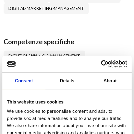
DIGITAL-MARKETING-MANAGEMENT
Competenze specifiche
EVENT PLANNING & MANAGEMENT
EVENTI E SPONSORSHIP
BRAND DESIGN
LOGO DESIGN
VISUAL IDENTITY
Consent
Details
About
EDITORIAL DESIGN
This website uses cookies
MOSTRA TUTTE
We use cookies to personalise content and ads, to
provide social media features and to analyse our traffic.
We also share information about your use of our site with
Info
our social media, advertising and analytics partners who