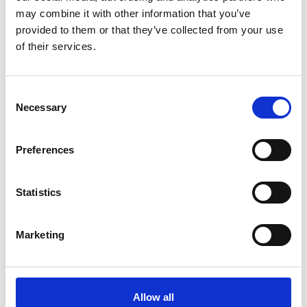
may combine it with other information that you’ve
provided to them or that they’ve collected from your use
Seniority
junior
of their services.
Lingue parlate
italiano, inglese
Consent
Necessary
Paese
-
Selection
Regione
-
Preferences
Provincia
-
Statistics
Città
-
Marketing
Disponibilità da remoto
-
Allow all
Disponibilità in sede
-