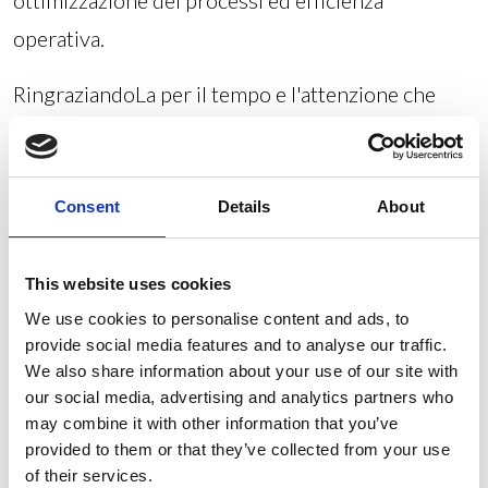
ottimizzazione dei processi ed efficienza
operativa.
RingraziandoLa per il tempo e l'attenzione che
dedicherà al mio curriculum vitae allegato, resto a
Sua completa disposizione per un colloquio
conoscitivo, anche da remoto.
Consent
Details
About
This website uses cookies
Competenze generali
We use cookies to personalise content and ads, to
provide social media features and to analyse our traffic.
PROJECT-MANAGEMENT
We also share information about your use of our site with
our social media, advertising and analytics partners who
may combine it with other information that you’ve
provided to them or that they’ve collected from your use
Competenze specifiche
of their services.