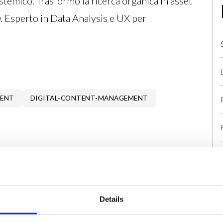
temico. Trasformo la ricerca organica in asset
 Esperto in Data Analysis e UX per
MENT
DIGITAL-CONTENT-MANAGEMENT
GITAL PR & REPUTATION MANAGEMENT
NG
BRANDED CONTENT DIGITAL E OMNI-CHANNEL
Details