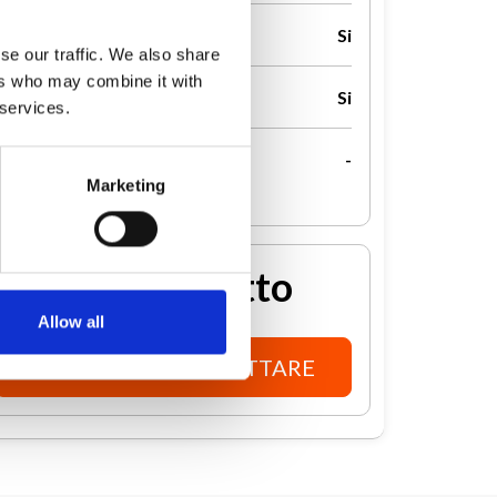
Disponibilità in sede
Si
se our traffic. We also share
ers who may combine it with
Disponibilità lavoro ibrido
Si
 services.
Disponibilità lavoro all'estero
-
Marketing
Entra in contatto
Allow all
ACCEDI PER CONTATTARE