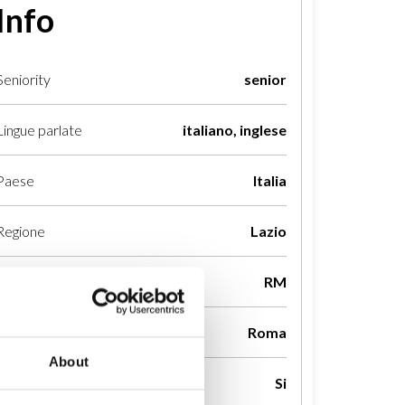
Info
Seniority
senior
Lingue parlate
italiano, inglese
Paese
Italia
Regione
Lazio
Provincia
RM
Città
Roma
About
Disponibilità da remoto
Si