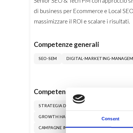
Senior SEO & Tech PM con approccio sis
di business per Ecommerce e Local SEO.
massimizzare il ROI e scalare i risultati.
Competenze generali
SEO-SEM
DIGITAL-MARKETING-MANAGE
Competenze specifiche
STRATEGIA DIGITAL E OMNI-CHANNEL
DI
GROWTH HACKING
REAL TIME MARKETI
Consent
CAMPAGNE INFLUENCER