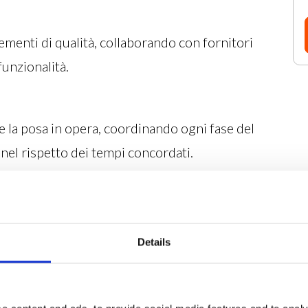
ementi di qualità, collaborando con fornitori
funzionalità.
e la posa in opera, coordinando ogni fase del
 nel rispetto dei tempi concordati.
ompleta del progetto: un unico referente per
Details
one fino alla consegna finale.
attenzione ai dettagli per creare ambienti
re estetica, comfort e praticità.