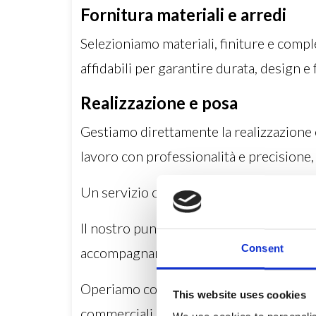
Fornitura materiali e arredi
Selezioniamo materiali, finiture e compl
affidabili per garantire durata, design e 
Realizzazione e posa
Gestiamo direttamente la realizzazione 
lavoro con professionalità e precisione,
Un servizio completo
Il nostro punto di forza è la gestione c
Consent
accompagnare il cliente dalla progettazi
Operiamo con competenza, esperienza e 
This website uses cookies
commerciali e professionali capaci di uni