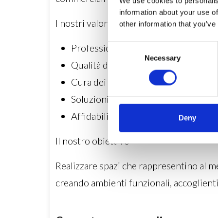
We use cookies to personalis
information about your use of
I nostri valori
other information that you’ve
Professionalità
Consent
Necessary
Selection
Qualità dei materiali
Cura dei dettagli
Soluzioni personalizzate
Affidabilità e puntualità
Deny
Il nostro obiettivo
Realizzare spazi che rappresentino al megl
creando ambienti funzionali, accoglienti