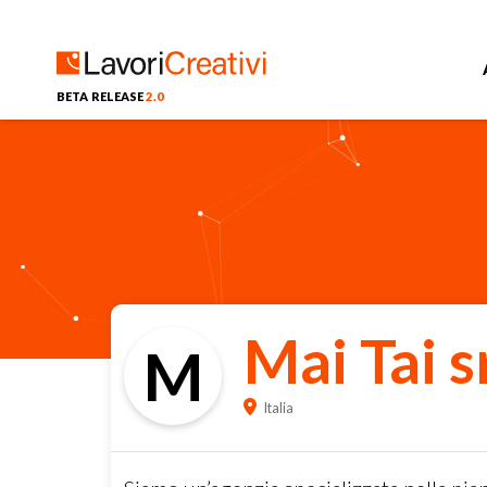
BETA RELEASE
2.0
Mai Tai s
M
Italia