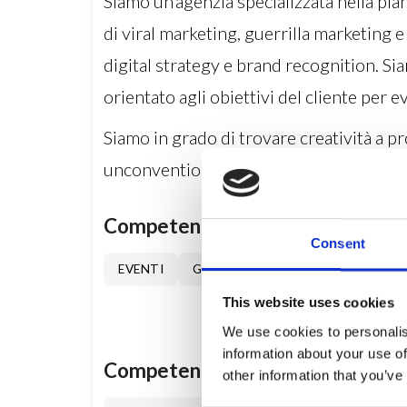
Siamo un’agenzia specializzata nella pia
di viral marketing, guerrilla marketing
digital strategy e brand recognition. 
orientato agli obiettivi del cliente per 
Siamo in grado di trovare creatività a pr
unconventional ma anche conventional p
Competenze generali
Consent
EVENTI
GRAPHIC-DESIGN
ALTRE-COM
This website uses cookies
We use cookies to personalis
information about your use of
Competenze specifiche
other information that you’ve