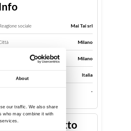
Info
Reagione sociale
Mai Tai srl
Città
Milano
Provincia
Milano
Paese
Italia
About
Sito web
-
se our traffic. We also share
ers who may combine it with
Entra in contatto
 services.