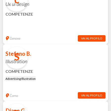
Ux ui design
COMPETENZE
Genova
VAI AL PROFILO
Stefano B.
S
Illustration
COMPETENZE
Advertising Illustration
Como
VAI AL PROFILO
Diana G.