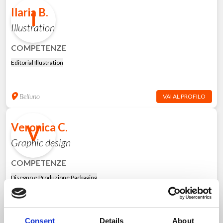
Ilaria B.
I
Illustration
COMPETENZE
Editorial Illustration
Belluno
VAI AL PROFILO
Veronica C.
V
Graphic design
COMPETENZE
Disegno e Produzione Packaging
Prato
VAI AL PROFILO
Consent
Details
About