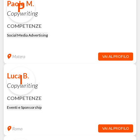
Paolo M.
P
Copywriting
COMPETENZE
Social Media Advertising
Matera
VAI AL PROFILO
Luca B.
l
Copywriting
COMPETENZE
Eventi e Sponsorship
Roma
VAI AL PROFILO