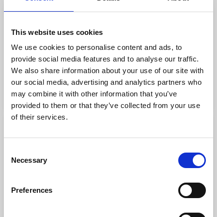
Daniele M.
D
Graphic design
This website uses cookies
We use cookies to personalise content and ads, to
COMPETENZE
provide social media features and to analyse our traffic.
We also share information about your use of our site with
our social media, advertising and analytics partners who
may combine it with other information that you’ve
Milano
VAI AL PROFILO
provided to them or that they’ve collected from your use
of their services.
ANNA B.
A
Digital marketing management
Consent
Necessary
Selection
COMPETENZE
Events, Activations & Partnerships
Preferences
MILANO
VAI AL PROFILO