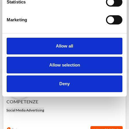
Statistics
Shasa S.
S
Marketing
3d design
COMPETENZE
Events, Activations & Partnerships
Allow all
Roma
VAI AL PROFILO
Allow selection
Martina S.
M
Deny
Graphic design
COMPETENZE
Social Media Advertising