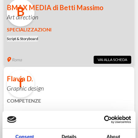
BMAX MEDIA di Betti Massimo
B
Art direction
SPECIALIZZAZIONI
Script & Storyboard
Roma
VAI ALLA SCHEDA
Flavia D.
f
Graphic design
COMPETENZE
Milano
VAI AL PROFILO
Consent
Details
About