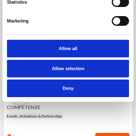
Statistics
Valentina P.
V
Marketing
Graphic design
COMPETENZE
Disegno e Produzione Packaging
Allow all
Padova
VAI AL PROFILO
Allow selection
Giulia F.
G
Deny
Fotografia
COMPETENZE
Events, Activations & Partnerships