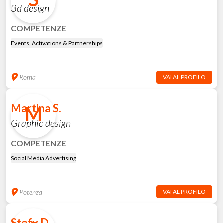
3d design
COMPETENZE
Events, Activations & Partnerships
Roma
VAI AL PROFILO
Martina S.
M
Graphic design
COMPETENZE
Social Media Advertising
Potenza
VAI AL PROFILO
Stefy D.