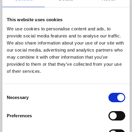
Sabrina S.
S
Graphic design
This website uses cookies
We use cookies to personalise content and ads, to
COMPETENZE
provide social media features and to analyse our traffic.
Volantini Digitali
We also share information about your use of our site with
our social media, advertising and analytics partners who
may combine it with other information that you’ve
Torino
VAI AL PROFILO
provided to them or that they’ve collected from your use
of their services.
Mia Z.
M
Copywriting
Consent
Necessary
Selection
COMPETENZE
Digital Transformation
Preferences
Torino
VAI AL PROFILO