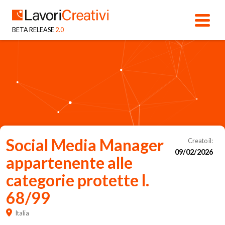
BETA RELEASE
2.0
Social Media Manager
Creato il:
09/02/2026
appartenente alle
categorie protette l.
68/99
Italia