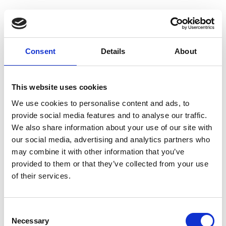
Sede di lavoro: Torino – zona Lucento
Per candidarsi è necessario inviare una mail
Consent
Details
About
a i***@beamsrlsociale.com
This website uses cookies
Descrizione delle attivita' svolte:
We use cookies to personalise content and ads, to
provide social media features and to analyse our traffic.
Ente del terzo settore con sede in zona Torino
We also share information about your use of our site with
Nord (Lucento) e seconda sede in zona Torino
our social media, advertising and analytics partners who
may combine it with other information that you’ve
Sud (Mirafiori)
provided to them or that they’ve collected from your use
of their services.
Siamo un’agenzia di comunicazione
che
supporta imprese ed enti nella gestione della
Consent
comunicazione digitale, promuovendo una
Necessary
Selection