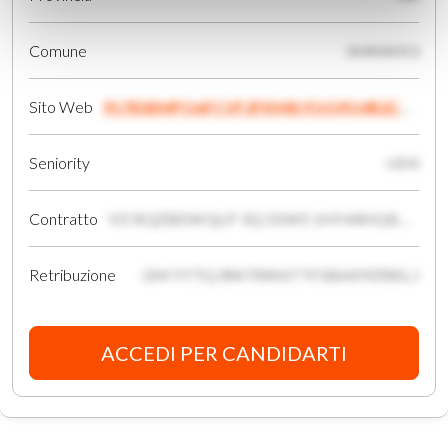
Comune
SMNWX3
Sito Web
917IDBMPQ6FCVF2FKM8.YQQ9Q4R2CDBYHI.IIKG
Seniority
UD0
Contratto
VZ RQZBEWQLP 3Q 5SW5 1HY44HQ8HC6FNYOM5X4
Retribuzione
GM YYTQ 8W70W6TTFSBAX9ZRKLJ
ACCEDI PER CANDIDARTI