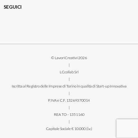
SEGUICI
© LavoriCreativi 2026
|
LCcollab Srl
|
Iscritta al Registro delle Imprese di Torino in qualità di Start-up Innovativa
|
P. IVA e C.F. 13269370014
|
REA TO - 1351160
|
Capitale Sociale € 10.000 (i.v.)