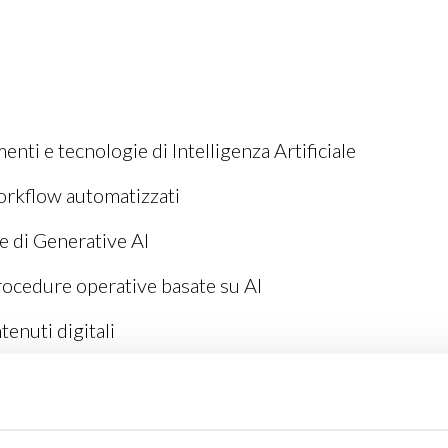
menti e tecnologie di Intelligenza Artificiale
orkflow automatizzati
me di Generative AI
rocedure operative basate su AI
tenuti digitali
processi produttivi e creativi
logiche e individuazione di opportunità