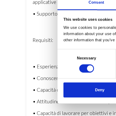
applicative
Consent
• Supporto ai team aziendali nell’adoz
This website uses cookies
We use cookies to personalis
information about your use of
Requisiti:
other information that you’ve
Consent
Necessary
Selection
• Esperienza o competenze documentabil
• Conoscenza dei principali strumenti
• Capacità di analisi, ricerca e proble
Deny
• Attitudine all’innovazione e alla sp
• Capacità di lavorare per obiettivi e i