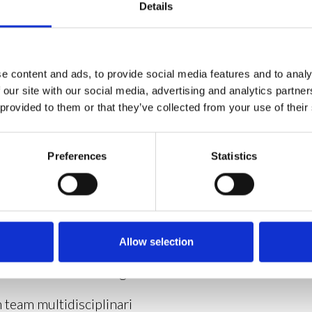
Details
ione di strumenti AI
e content and ads, to provide social media features and to analy
 our site with our social media, advertising and analytics partn
 provided to them or that they’ve collected from your use of their
Preferences
Statistics
i nell’ambito dell’Intelligenza Artificiale
 di Generative AI
m solving
Allow selection
erimentazione tecnologica
n team multidisciplinari