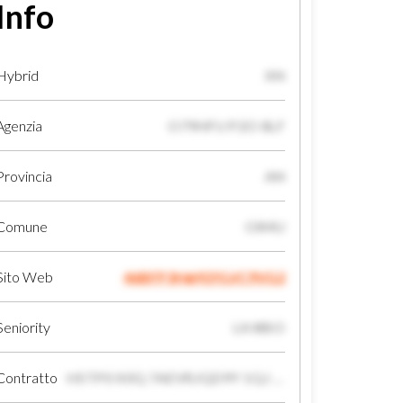
Info
Hybrid
XN
Agenzia
O79HFU P2O 8LF
Provincia
AN
Comune
OIMU
Sito Web
46BFP3H@92YLVC9VG2
Seniority
LK4IBO
Contratto
HSTP0 X0Q 7AEVRJQD9Y 1QJ 61IEDWBWS QR OX4PV9ATQ